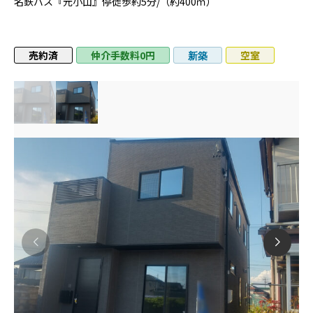
名鉄バス『元小山』停徒歩約5分/（約400ｍ）
売約済
仲介手数料0円
空室
新築