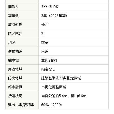
間取り
3K～3LDK
築年数
3年（2023年築）
取引形態
仲介
階／階建
2
現況
空室
建物構造
木造
駐車場
並列2台可
用途地域
指定なし
防火地域
建築基準法22条指定区域
都市計画
市街化調整区域
接道状況
南側公道約5.4ｍ、間口6.6ｍ
建ぺい率/容積率
60％／200％