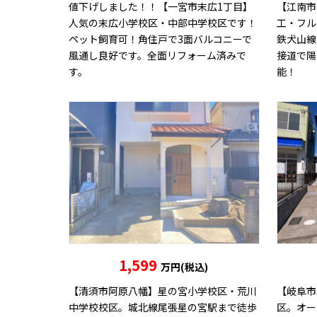
値下げしました！！【一宮市末広1丁目】
【江南市
人気の末広小学校区・中部中学校区です！
工・フル
ペット飼育可！角住戸で3面バルコニーで
鉄犬山線
風通し良好です。全面リフォーム済みで
接道で陽
す。
能！
1,599
万円(税込)
【清須市阿原八幡】星の宮小学校区・荒川
【岐阜市
中学校校区。城北線尾張星の宮駅まで徒歩
区。オー