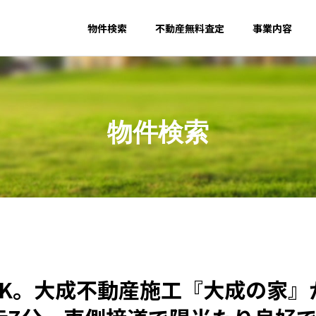
物件検索
不動産無料査定
事業内容
物件検索
OUTLINE
会社概要
DK。大成不動産施工『大成の家
ザー事業
不動産買取事業
不動産