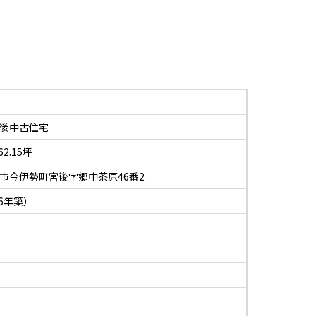
後中古住宅
 62.15坪
市今伊勢町宮後字郷中茶原46番2
06年築）