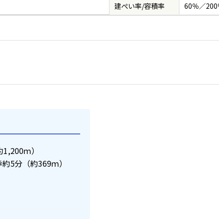
建ぺい率/容積率
60％／20
,200ｍ）
約5分（約369ｍ）