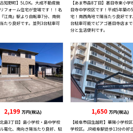
古知野町】5LDK。大成不動産施
【あま市森8丁目】甚目寺東小学
リフォーム住宅が登場です！！名
目寺中学校区です！平成5年築の5
『江南』駅より自転車7分、南側
宅！南西角地で陽当たり良好です
当たり良好です。並列3台駐車可
台駐車可能でピアゴ甚目寺店まで
分と生活便利です。
2,199
1,650
万円(税込)
万円(税込)
北島3丁目】島小学校・島中学校
【岐阜市田生越町】華陽小学校区
ル電化、南向き陽当たり良好、駐
学校区。JR岐阜駅徒歩13分の好