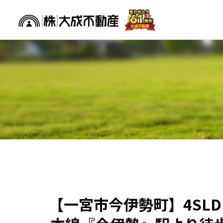
COMPANY
HISTORY
沿革
企業情報
SERVICE
事業内容
【一宮市今伊勢町】4SL
住まい
アドバイ