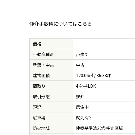
玄関アプローチ
階段
外観
LDK
仲介手数料については
こちら
価格
不動産種別
戸建て
新築・中古
中古
建物面積
120.06㎡ / 36.38坪
間取り
4K～4LDK
取引形態
媒介
現況
居住中
駐車場
縦列3台
防火地域
建築基準法22条指定区域