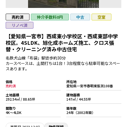
売約済
仲介手数料0円
空室
中古
リノベ済
【愛知県一宮市】西成東小学校区・西成東部中学
校区。4SLDK、旭化成ホームズ施工、クロス張
替・クリーニング済み中古住宅
名鉄犬山線「布袋」駅徒歩約30分
カースペースは、土間打ちは1台！3台程度なら駐車可能なスペー
スあります。
価格
所在地
売約済
愛知県一宮市春明東張渕108番
土地面積
建物面積
292.54㎡ / 88.65坪
147㎡ / 44.55坪
間取り
築年数
4K～4LDK
24年（2002年築）
更新日
2023.12.07
物件詳細