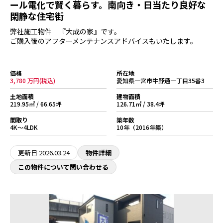
ール電化で賢く暮らす。南向き・日当たり良好な
閑静な住宅街
弊社施工物件 『大成の家』です。
ご購入後のアフターメンテナンスアドバイスもいたします。
価格
所在地
3,780 万円(税込)
愛知県一宮市牛野通一丁目35番3
土地面積
建物面積
219.95㎡ / 66.65坪
126.71㎡ / 38.4坪
間取り
築年数
4K～4LDK
10年（2016年築）
更新日
2026.03.24
物件詳細
この物件について問い合わせる