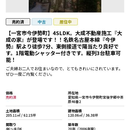
売約済
居住中
中古
【一宮市今伊勢町】4SLDK。大成不動産施工『大
成の家』が登場です！！名鉄名古屋本線『今伊
勢』駅より徒歩7分、東側接道で陽当たり良好で
す。1階電動シャッター付きです。縦列3台駐車可
能！
ご夫婦お二人でお住まいなので、とてもきれいにされています。
ぜひ一度ご内覧ください。
価格
所在地
売約済
愛知県一宮市今伊勢町宮後字郷中茶
原46番2
土地面積
建物面積
205.11㎡ / 62.15坪
120.06㎡ / 36.38坪
間取り
築年数
4K～4LDK
20年（2006年築）