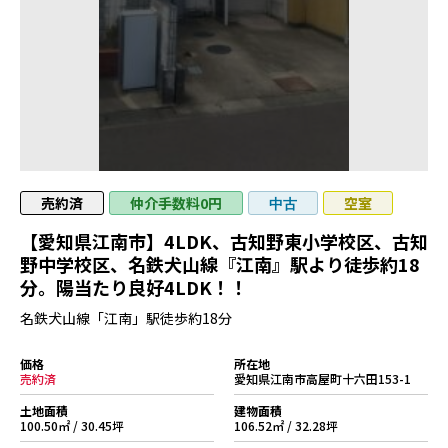
売約済
仲介手数料0円
空室
中古
【愛知県江南市】4LDK、古知野東小学校区、古知
野中学校区、名鉄犬山線『江南』駅より徒歩約18
分。陽当たり良好4LDK！！
名鉄犬山線「江南」駅徒歩約18分
価格
所在地
売約済
愛知県江南市高屋町十六田153-1
土地面積
建物面積
100.50㎡ / 30.45坪
106.52㎡ / 32.28坪