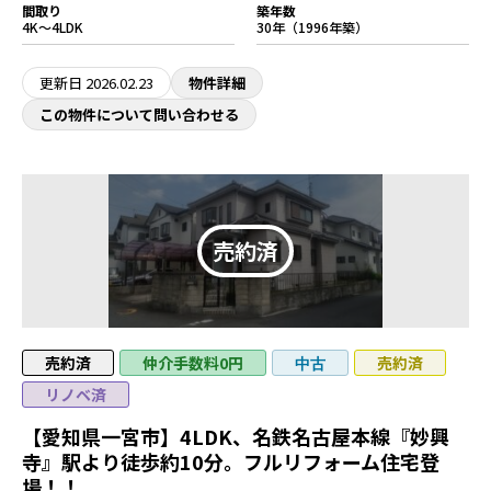
間取り
築年数
4K～4LDK
30年（1996年築）
更新日
2026.02.23
物件詳細
この物件について問い合わせる
売約済
仲介手数料0円
売約済
中古
リノベ済
【愛知県一宮市】4LDK、名鉄名古屋本線『妙興
寺』駅より徒歩約10分。フルリフォーム住宅登
場！！