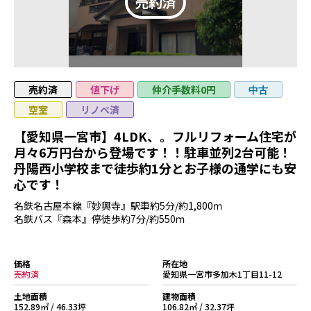
売約済
値下げ
仲介手数料0円
中古
空室
リノベ済
【愛知県一宮市】4LDK、。フルリフォーム住宅が
月々6万円台から登場です！！駐車並列2台可能！
丹陽西小学校まで徒歩約1分とお子様の通学にも安
心です！
名鉄名古屋本線『妙興寺』駅車約5分/約1,800ｍ
名鉄バス『森本』停徒歩約7分/約550ｍ
価格
所在地
売約済
愛知県一宮市多加木1丁目11-12
土地面積
建物面積
152.89㎡ / 46.33坪
106.82㎡ / 32.37坪