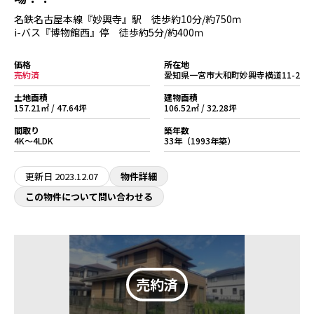
名鉄名古屋本線『妙興寺』駅 徒歩約10分/約750ｍ
i-バス『博物館西』停 徒歩約5分/約400ｍ
価格
所在地
売約済
愛知県一宮市大和町妙興寺横道11-2
土地面積
建物面積
157.21㎡ / 47.64坪
106.52㎡ / 32.28坪
間取り
築年数
4K～4LDK
33年（1993年築）
更新日
2023.12.07
物件詳細
この物件について問い合わせる