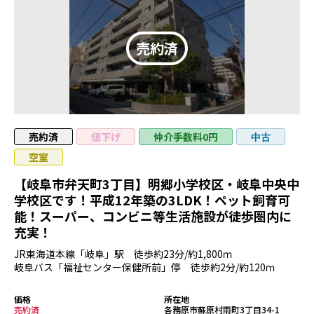
売約済
値下げ
仲介手数料0円
中古
空室
【岐阜市弁天町3丁目】明郷小学校区・岐阜中央中
学校区です！平成12年築の3LDK！ペット飼育可
能！スーパー、コンビニ等生活施設が徒歩圏内に
充実！
JR東海道本線「岐阜」駅 徒歩約23分/約1,800ｍ
岐阜バス「福祉センター保健所前」停 徒歩約2分/約120ｍ
価格
所在地
売約済
各務原市蘇原村雨町3丁目34-1