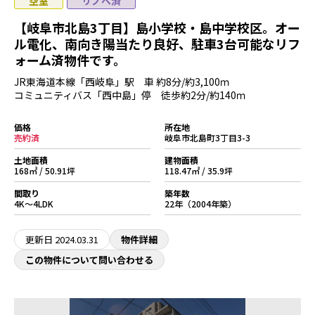
空室
リノベ済
【岐阜市北島3丁目】島小学校・島中学校区。オー
ル電化、南向き陽当たり良好、駐車3台可能なリフ
ォーム済物件です。
JR東海道本線「西岐阜」駅 車 約8分/約3,100ｍ
コミュニティバス「西中島」停 徒歩約2分/約140ｍ
価格
所在地
売約済
岐阜市北島町3丁目3-3
土地面積
建物面積
168㎡ / 50.91坪
118.47㎡ / 35.9坪
間取り
築年数
4K～4LDK
22年（2004年築）
更新日
2024.03.31
物件詳細
この物件について問い合わせる