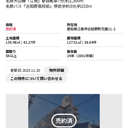
名鉄犬山線『江南』駅自転車7分/約1,300ｍ
名鉄バス『古知野高校前』停徒歩約3分/約210ｍ
価格
所在地
売約済
愛知県江南市古知野町花霞11-2
土地面積
建物面積
139.48㎡ / 42.27坪
127.51㎡ / 38.64坪
間取り
築年数
5K以上
24年（2002年築）
更新日
2023.11.20
物件詳細
この物件について問い合わせる