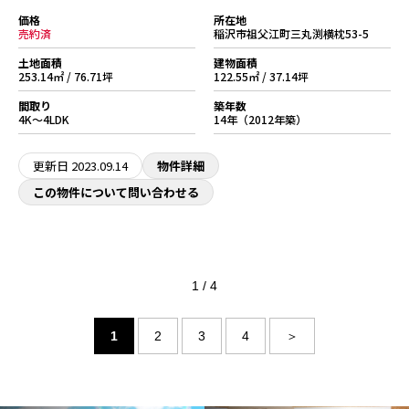
価格
所在地
売約済
稲沢市祖父江町三丸渕横枕53-5
土地面積
建物面積
253.14㎡ / 76.71坪
122.55㎡ / 37.14坪
間取り
築年数
4K～4LDK
14年（2012年築）
更新日
2023.09.14
物件詳細
この物件について問い合わせる
1 / 4
1
2
3
4
＞