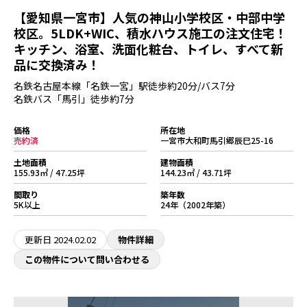
【愛知県一宮市】人気の神山小学校区・中部中学
校区。5LDK+WIC、積水ハウス施工の注文住宅！
キッチン、浴室、洗面化粧台、トイレ、すべて新
品に交換済み！
名鉄名古屋本線「名鉄一宮」駅徒歩約20分/バス7分
名鉄バス「馬引」徒歩約7分
価格
所在地
売約済
一宮市大和町馬引郷辰巳25-16
土地面積
建物面積
155.93㎡ / 47.25坪
144.23㎡ / 43.71坪
間取り
築年数
5K以上
24年（2002年築）
更新日
2024.02.02
物件詳細
この物件について問い合わせる