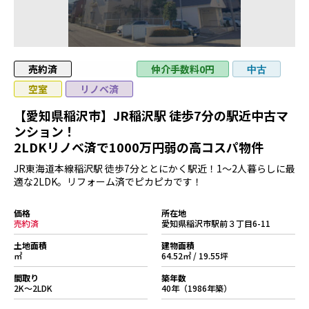
売約済
値下げ
仲介手数料0円
中古
空室
リノベ済
【愛知県稲沢市】JR稲沢駅 徒歩7分の駅近中古マ
ンション！
2LDKリノベ済で1000万円弱の高コスパ物件
JR東海道本線稲沢駅 徒歩7分ととにかく駅近！1〜2人暮らしに最
適な2LDK。リフォーム済でピカピカです！
価格
所在地
売約済
愛知県稲沢市駅前３丁目6-11
土地面積
建物面積
㎡
64.52㎡ / 19.55坪
間取り
築年数
2K～2LDK
40年（1986年築）