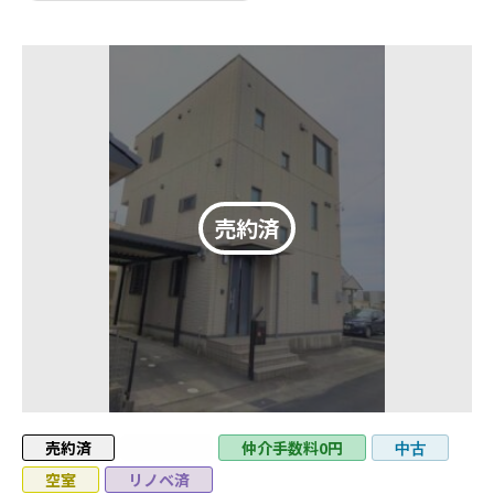
売約済
値下げ
仲介手数料0円
中古
空室
リノベ済