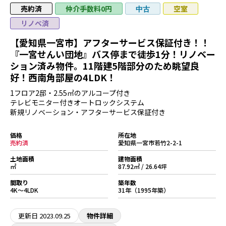
売約済
仲介手数料0円
空室
中古
リノベ済
【愛知県一宮市】アフターサービス保証付き！！
『一宮せんい団地』バス停まで徒歩1分！リノベー
ション済み物件。11階建5階部分のため眺望良
好！西南角部屋の4LDK！
1フロア2邸・2.55㎡のアルコープ付き
テレビモニター付きオートロックシステム
新規リノベーション・アフターサービス保証付き
価格
所在地
売約済
愛知県一宮市若竹2-2-1
土地面積
建物面積
㎡
87.92㎡ / 26.64坪
間取り
築年数
4K～4LDK
31年（1995年築）
更新日
2023.09.25
物件詳細