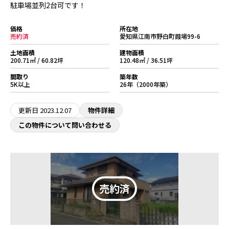
駐車場並列2台可です！
価格
所在地
売約済
愛知県江南市野白町葭場99-6
土地面積
建物面積
200.71㎡ / 60.82坪
120.48㎡ / 36.51坪
間取り
築年数
5K以上
26年（2000年築）
更新日
2023.12.07
物件詳細
この物件について問い合わせる