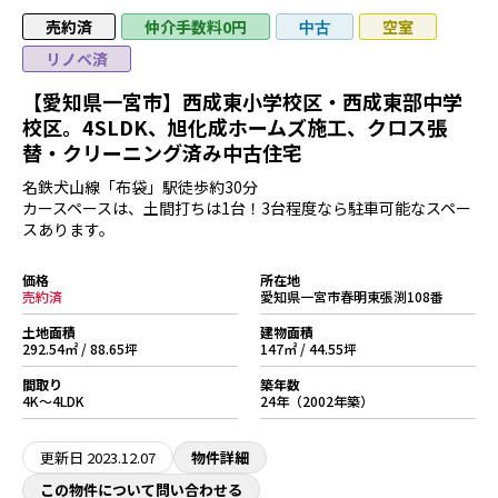
売約済
仲介手数料0円
空室
中古
リノベ済
【愛知県一宮市】西成東小学校区・西成東部中学
校区。4SLDK、旭化成ホームズ施工、クロス張
替・クリーニング済み中古住宅
名鉄犬山線「布袋」駅徒歩約30分
カースペースは、土間打ちは1台！3台程度なら駐車可能なスペー
スあります。
価格
所在地
売約済
愛知県一宮市春明東張渕108番
土地面積
建物面積
292.54㎡ / 88.65坪
147㎡ / 44.55坪
間取り
築年数
4K～4LDK
24年（2002年築）
更新日
2023.12.07
物件詳細
この物件について問い合わせる