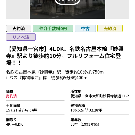
売約済
仲介手数料0円
売約済
中古
リノベ済
【愛知県一宮市】4LDK、名鉄名古屋本線『妙興
寺』駅より徒歩約10分。フルリフォーム住宅登
場！！
名鉄名古屋本線『妙興寺』駅 徒歩約10分/約750ｍ
i-バス『博物館西』停 徒歩約5分/約400ｍ
価格
所在地
売約済
愛知県一宮市大和町妙興寺横道11-2
土地面積
建物面積
157.21㎡ / 47.64坪
106.52㎡ / 32.28坪
間取り
築年数
4K～4LDK
33年（1993年築）