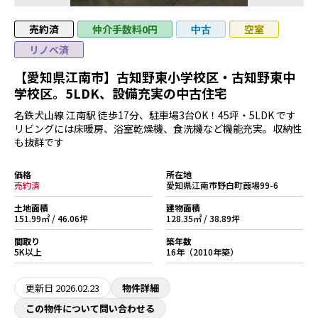
売約済
仲介手数料0円
空室
中古
リノベ済
【愛知県江南市】古知野東小学校区・古知野東中
学校区。5LDK、設備充実の中古住宅
名鉄犬山線 江南駅 徒歩17分、駐車場3台OK！45坪・5LDK です
リビングには床暖房、浴室乾燥機、食洗機など機能充実。収納性
も抜群です
価格
所在地
売約済
愛知県江南市野白町葭場99-6
土地面積
建物面積
151.99㎡ / 46.06坪
128.35㎡ / 38.89坪
間取り
築年数
5K以上
16年（2010年築）
更新日
2026.02.23
物件詳細
この物件について問い合わせる