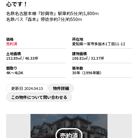
心です！
名鉄名古屋本線『妙興寺』駅車約5分/約1,800ｍ
名鉄バス『森本』停徒歩約7分/約550ｍ
価格
所在地
売約済
愛知県一宮市多加木1丁目11-12
土地面積
建物面積
152.89㎡ / 46.33坪
106.82㎡ / 32.37坪
間取り
築年数
4K～4LDK
30年（1996年築）
更新日
2024.04.15
物件詳細
この物件について問い合わせる