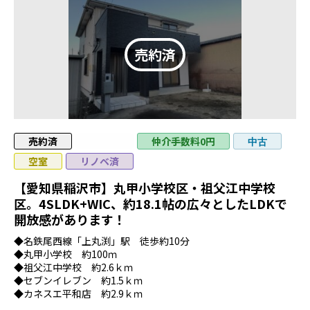
売約済
値下げ
仲介手数料0円
中古
空室
リノベ済
【愛知県稲沢市】丸甲小学校区・祖父江中学校
区。4SLDK+WIC、約18.1帖の広々としたLDKで
開放感があります！
◆名鉄尾西線「上丸渕」駅 徒歩約10分
◆丸甲小学校 約100ｍ
◆祖父江中学校 約2.6ｋｍ
◆セブンイレブン 約1.5ｋｍ
◆カネスエ平和店 約2.9ｋｍ